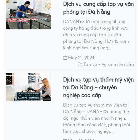
Dịch vụ cung cấp tạp vụ văn
phòng tại Đà Nẵng
DANAHYG là một trong những
công ty hàng đầu trong lĩnh vực
dịch vụ cung cấp tạp vụ văn
phòng tại Đà Nẵng. Hơn 15 năm
kinh nghiệm cung ứng...
May 22, 2024
Tạp vụ - Vệ sinh nhà cửa
Dịch vụ tạp vụ thẩm mỹ viện
tại Đà Nẵng – chuyên
nghiệp cao cấp
Dịch vụ tạp vụ thẩm mỹ viện tại
Đà Nẵng – DANAHYG mang đến
đội ngũ nhân viên nhanh nhẹn,
thành thạo công việc, phong thái
làm việc chuyên nghiệp...