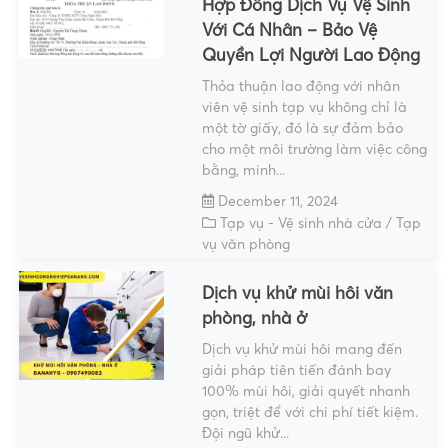
Hợp Đồng Dịch Vụ Vệ Sinh
Với Cá Nhân – Bảo Vệ
Quyền Lợi Người Lao Động
Thỏa thuận lao động với nhân
viên vệ sinh tạp vụ không chỉ là
một tờ giấy, đó là sự đảm bảo
cho một môi trường làm việc công
bằng, minh...
December 11, 2024
Tạp vụ - Vệ sinh nhà cửa
/
Tạp
vụ văn phòng
Dịch vụ khử mùi hôi văn
phòng, nhà ở
Dịch vụ khử mùi hôi mang đến
giải pháp tiên tiến đánh bay
100% mùi hôi, giải quyết nhanh
gọn, triệt để với chi phí tiết kiệm.
Đội ngũ khử...