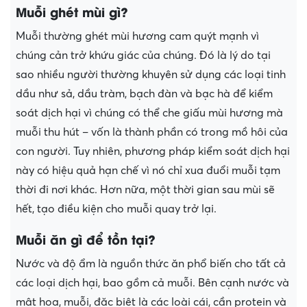
Muỗi ghét mùi gì?
Muỗi thường ghét mùi hương cam quýt mạnh vì
chúng cản trở khứu giác của chúng. Đó là lý do tại
sao nhiều người thường khuyên sử dụng các loại tinh
dầu như sả, dầu tràm, bạch đàn và bạc hà để kiểm
soát dịch hại vì chúng có thể che giấu mùi hương mà
muỗi thu hút – vốn là thành phần có trong mồ hôi của
con người. Tuy nhiên, phương pháp kiểm soát dịch hại
này có hiệu quả hạn chế vì nó chỉ xua đuổi muỗi tạm
thời đi nơi khác. Hơn nữa, một thời gian sau mùi sẽ
hết, tạo điều kiện cho muỗi quay trở lại.
Muỗi ăn gì để tồn tại?
Nước và độ ẩm là nguồn thức ăn phổ biến cho tất cả
các loại dịch hại, bao gồm cả muỗi. Bên cạnh nước và
mật hoa, muỗi, đặc biệt là các loài cái, cần protein và