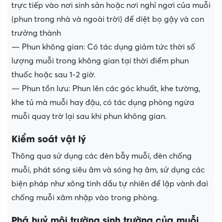
trực tiếp vào nơi sinh sản hoặc nơi nghỉ ngơi của muỗi
(phun trong nhà và ngoài trời) để diệt bọ gậy và con
trưởng thành
— Phun không gian: Có tác dụng giảm tức thời số
lượng muỗi trong không gian tại thời điểm phun
thuốc hoặc sau 1-2 giờ.
— Phun tồn lưu: Phun lên các góc khuất, khe tường,
khe tủ mà muỗi hay đậu, có tác dụng phòng ngừa
muỗi quay trờ lại sau khi phun không gian.
Kiểm soát vật lý
Thông qua sử dụng các đèn bẫy muỗi, đèn chống
muỗi, phát sóng siêu âm và sóng hạ âm, sử dụng các
biện pháp như xông tinh dầu tự nhiên để lập vành đai
chống muỗi xâm nhập vào trong phòng.
Phá huỷ môi trường sinh trường của muỗi