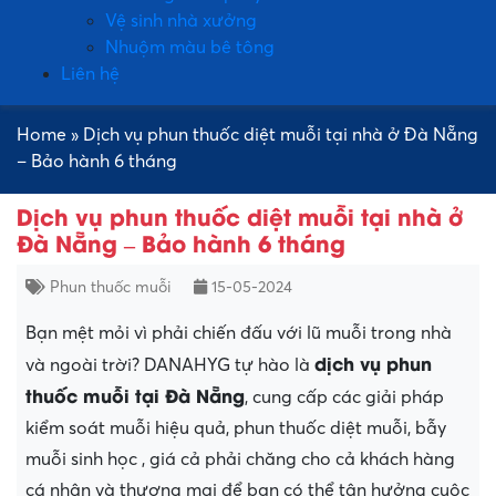
Vệ sinh nhà xưởng
Nhuộm màu bê tông
Liên hệ
Home
»
Dịch vụ phun thuốc diệt muỗi tại nhà ở Đà Nẵng
– Bảo hành 6 tháng
Dịch vụ phun thuốc diệt muỗi tại nhà ở
Đà Nẵng – Bảo hành 6 tháng
Phun thuốc muỗi
15-05-2024
Bạn mệt mỏi vì phải chiến đấu với lũ muỗi trong nhà
dịch vụ phun
và ngoài trời? DANAHYG tự hào là
thuốc muỗi tại Đà Nẵng
, cung cấp các giải pháp
kiểm soát muỗi hiệu quả, phun thuốc diệt muỗi, bẫy
muỗi sinh học , giá cả phải chăng cho cả khách hàng
cá nhân và thương mại để bạn có thể tận hưởng cuộc