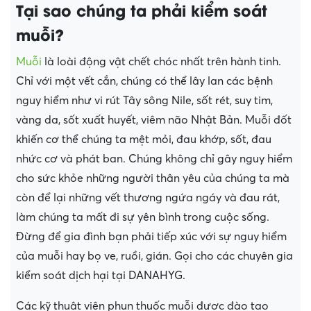
Tại sao chúng ta phải kiểm soát
muỗi?
Muỗi
là loài động vật chết chóc nhất trên hành tinh.
Chỉ với một vết cắn, chúng có thể lây lan các bệnh
nguy hiểm như vi rút Tây sông Nile, sốt rét, suy tim,
vàng da, sốt xuất huyết, viêm não Nhật Bản. Muỗi đốt
khiến cơ thể chúng ta mệt mỏi, đau khớp, sốt, đau
nhức cơ và phát ban. Chúng không chỉ gây nguy hiểm
cho sức khỏe những người thân yêu của chúng ta mà
còn để lại những vết thương ngứa ngáy và đau rát,
làm chúng ta mất đi sự yên bình trong cuộc sống.
Đừng để gia đình bạn phải tiếp xúc với sự nguy hiểm
của muỗi hay bọ ve, ruồi, gián. Gọi cho các chuyên gia
kiểm soát dịch hại tại DANAHYG.
Các kỹ thuật viên phun thuốc muỗi được đào tạo