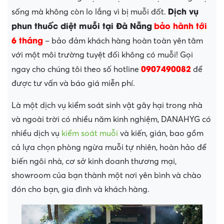
Dịch vụ
sống mà không còn lo lắng vì bị muỗi đốt.
phun thuốc diệt muỗi tại Đà Nẵng
bảo hành tới
6 tháng
– bảo đảm khách hàng hoàn toàn yên tâm
với một môi trường tuyệt đối không có muỗi! Gọi
0907490082
ngay cho chúng tôi theo số hotline
để
được tư vấn và báo giá miễn phí.
Là một dịch vụ kiểm soát sinh vật gây hại trong nhà
và ngoài trời có nhiều năm kinh nghiệm, DANAHYG có
nhiều dịch vụ
kiểm soát muỗi
và kiến, gián, bao gồm
cả lựa chọn phòng ngừa muỗi tự nhiên, hoàn hảo để
biến ngôi nhà, cơ sở kinh doanh thương mại,
showroom của bạn thành một nơi yên bình và chào
đón cho bạn, gia đình và khách hàng.