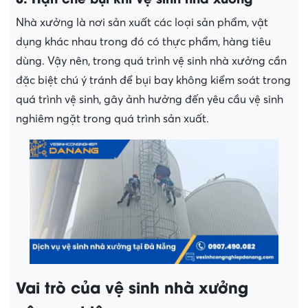
Nhà xưởng là nơi sản xuất các loại sản phẩm, vật
dụng khác nhau trong đó có thực phẩm, hàng tiêu
dùng. Vậy nên, trong quá trình vệ sinh nhà xưởng cần
đặc biệt chú ý tránh để bụi bay không kiểm soát trong
quá trình vệ sinh, gây ảnh hưởng đến yêu cầu vệ sinh
nghiêm ngặt trong quá trình sản xuất.
Vai trò của vệ sinh nhà xưởng