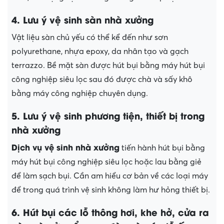
4.
Lưu ý vệ sinh sàn nhà xưởng
Vật liệu sàn chủ yếu có thể kể đến như sơn
polyurethane, nhựa epoxy, da nhân tạo và gạch
terrazzo. Bề mặt sàn được hút bụi bằng máy hút bụi
công nghiệp siêu lọc sau đó được chà và sấy khô
bằng máy công nghiệp chuyên dụng.
5.
Lưu ý vệ sinh phương tiện, thiết bị trong
nhà xưởng
Dịch vụ vệ sinh nhà xưởng
tiến hành hút bụi bằng
máy hút bụi công nghiệp siêu lọc hoặc lau bằng giẻ
để làm sạch bụi
.
Cần am hiểu cơ bản về các loại máy
để trong quá trình vệ sinh không làm hư hỏng thiết bị.
6. Hút bụi các lỗ thông hơi, khe hở, cửa ra