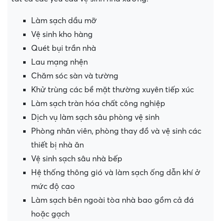
Làm sạch dầu mỡ
Vệ sinh kho hàng
Quét bụi trần nhà
Lau mạng nhện
Chăm sóc sàn và tường
Khử trùng các bề mặt thường xuyên tiếp xúc
Làm sạch tràn hóa chất công nghiệp
Dịch vụ làm sạch sâu phòng vệ sinh
Phòng nhân viên, phòng thay đồ và vệ sinh các
thiết bị nhà ăn
Vệ sinh sạch sâu nhà bếp
Hệ thống thông gió và làm sạch ống dẫn khí ở
mức độ cao
Làm sạch bên ngoài tòa nhà bao gồm cả đá
hoặc gạch