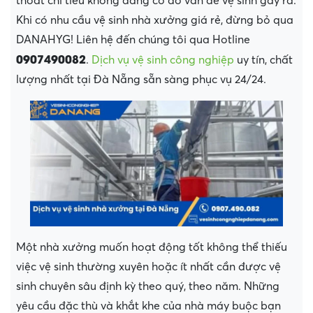
thoát chi tiêu không đáng có do vấn đề vệ sinh gây ra.
Khi có nhu cầu vệ sinh nhà xưởng giá rẻ, đừng bỏ qua
DANAHYG! Liên hệ đến chúng tôi qua Hotline
0907490082
.
Dịch vụ vệ sinh công nghiệp
uy tín, chất
lượng nhất tại Đà Nẵng sẵn sàng phục vụ 24/24.
Một nhà xưởng muốn hoạt động tốt không thể thiếu
việc vệ sinh thường xuyên hoặc ít nhất cần được vệ
sinh chuyên sâu định kỳ theo quý, theo năm. Những
yêu cầu đặc thù và khắt khe của nhà máy buộc bạn