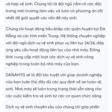
và hợp vệ sinh. Chúng tôi là đội ngũ nắm rõ các đặc
trưng môi trường làm việc và luôn có phương án tốt
nhất để giải quyết các vấn đề nảy sinh.
Chúng tôi hoạt động hầu khắp các quận huyện tại Đà
Nẵng và các tỉnh miền Trung. Hệ thống chuyên nghiệp
với đội ngũ dịch vụ vệ sinh phục vụ liên tục 24/24, đáp
ứng yêu cầu hoạt động liên tục của nhà máy. Đồng
thời cung cấp một loạt các dịch vụ vệ sinh công
nghiệp trong toàn bộ nhà máy của bạn.
DANAHYG sẽ là đối tác tuyệt vời giúp doanh nghiệp
của bạn tuân thủ đầy đủ các quy định về an toàn vệ
sinh. Nhà máy sẽ luôn trong trạng thái sẵn sàng cho
các cuộc kiểm tra vệ sinh từ các cơ quan chức năng.
Dịch vụ vệ sinh chuyên sâu của chúng tôi góp phần