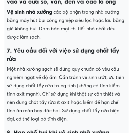
vào và cửa sổ, van, đèn và các lỗ ống
Vệ sinh nhà xưởng
các bộ phận trong nhà xưởng
bằng máy hút bụi công nghiệp siêu lọc hoặc lau bằng
giẻ không bụi. Đảm bảo mọi chi tiết nhỏ nhất đều
được làm sạch.
7. Yêu cầu đối với việc sử dụng chất tẩy
rửa
Một nhà xưởng sạch sẽ đúng quy chuẩn có yêu cầu
nghiêm ngặt về độ ẩm. Cần tránh vệ sinh ướt, ưu tiên
sử dụng chất tẩy rửa trung tính (không có tính kiềm,
tính axit mạnh). Chỉ sử dụng khi thật sự cần thiết và
nên dùng chất tẩy rửa ít axit hoặc kiềm để hạn chế
tính ăn mòn hay độc hại. Sử dụng chất tẩy rửa hiện
đại, có thể loại bỏ tĩnh điện.
8. Hạn chế bụi khi vệ sinh nhà xưởng