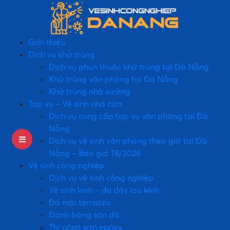
Giới thiệu
Dịch vụ khử trùng
Dịch vụ phun thuốc khử trùng tại Đà Nẵng
Khử trùng văn phòng tại Đà Nẵng
Khử trùng nhà xưởng
Tạp vụ – Vệ sinh nhà cửa
Dịch vụ cung cấp tạp vụ văn phòng tại Đà
Nẵng
Dịch vụ vệ sinh văn phòng theo giờ tại Đà
Nẵng – Báo giá T8/2026
Vệ sinh công nghiệp
Dịch vụ vệ sinh công nghiệp
Vệ sinh kính – đu dây lau kính
Đá mài terrazzo
Đánh bóng sàn đá
Thi công sơn epoxy