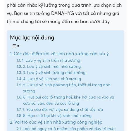
phải cân nhắc kỹ lưỡng trong quá trình lựa chọn dịch
vụ. Bạn sẽ tin tưởng DANAHYG với tất cả những giá
trị mà chúng tôi sẽ mang đến cho bạn dưới đây.
Mục lục nội dung
Các đặc điểm khi vệ sinh nhà xưởng cần lưu ý
1. Lưu ý vệ sinh trần nhà xưởng
2. Lưu ý vệ sinh mái nhà xưởng
3. Lưu ý vệ sinh tường nhà xưởng
4. Lưu ý vệ sinh sàn nhà xưởng
5. Lưu ý vệ sinh phương tiện, thiết bị trong nhà
xưởng
6. Hút bụi các lỗ thông hơi, khe hở, cửa ra vào và
cửa sổ, van, đèn và các lỗ ống
7. Yêu cầu đối với việc sử dụng chất tẩy rửa
8. Hạn chế bụi khi vệ sinh nhà xưởng
Vai trò của vệ sinh nhà xưởng công nghiệp
Loại bỏ nguy cơ ô nhiễm sản phẩm và duy trì mức