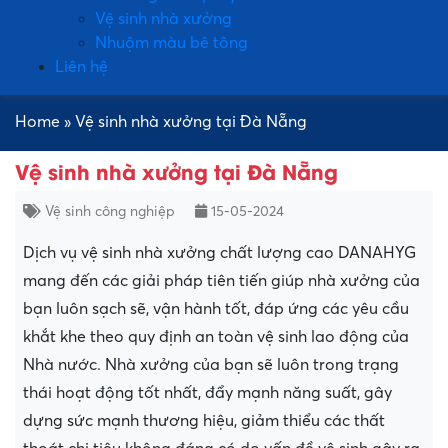
Vệ sinh nhà xưởng
Nhuộm màu bê tông
Liên hệ
Home
»
Vệ sinh nhà xưởng tại Đà Nẵng
Vệ sinh nhà xưởng tại Đà Nẵng
Vệ sinh công nghiệp
15-05-2024
Dịch vụ vệ sinh nhà xưởng chất lượng cao DANAHYG
mang đến các giải pháp tiên tiến giúp nhà xưởng của
bạn luôn sạch sẽ, vận hành tốt, đáp ứng các yêu cầu
khắt khe theo quy định an toàn vệ sinh lao động của
Nhà nước. Nhà xưởng của bạn sẽ luôn trong trạng
thái hoạt động tốt nhất, đẩy mạnh năng suất, gây
dựng sức mạnh thương hiệu, giảm thiểu các thất