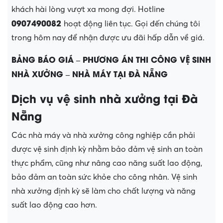
khách hài lòng vượt xa mong đợi. Hotline
0907490082
hoạt động liên tục. Gọi đến chúng tôi
trong hôm nay để nhận được ưu đãi hấp dẫn về giá.
BẢNG BÁO GIÁ – PHƯƠNG ÁN THI CÔNG VỆ SINH
NHÀ XƯỞNG – NHÀ MÁY TẠI ĐÀ NẴNG
Dịch vụ vệ sinh nhà xưởng tại Đà
Nẵng
Các nhà máy và nhà xưởng công nghiệp cần phải
được vệ sinh định kỳ nhằm bảo đảm vệ sinh an toàn
thực phẩm, cũng như nâng cao năng suất lao động,
bảo đảm an toàn sức khỏe cho công nhân. Vệ sinh
nhà xưởng định kỳ sẽ làm cho chất lượng và năng
suất lao động cao hơn.