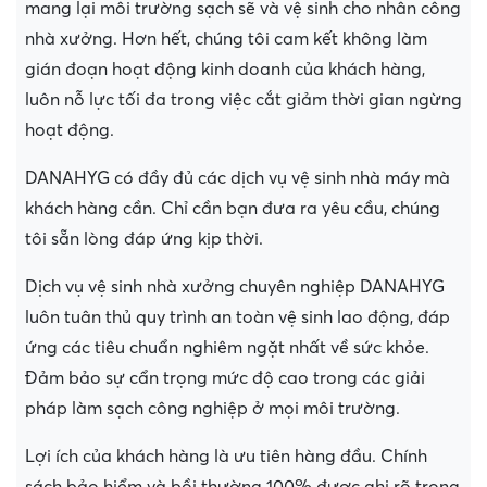
mang lại môi trường sạch sẽ và vệ sinh cho nhân công
nhà xưởng. Hơn hết, chúng tôi cam kết không làm
gián đoạn hoạt động kinh doanh của khách hàng,
luôn nỗ lực tối đa trong việc cắt giảm thời gian ngừng
hoạt động.
DANAHYG có đầy đủ các dịch vụ vệ sinh nhà máy mà
khách hàng cần. Chỉ cần bạn đưa ra yêu cầu, chúng
tôi sẵn lòng đáp ứng kịp thời.
Dịch vụ vệ sinh nhà xưởng chuyên nghiệp DANAHYG
luôn tuân thủ quy trình an toàn vệ sinh lao động, đáp
ứng các tiêu chuẩn nghiêm ngặt nhất về sức khỏe.
Đảm bảo sự cẩn trọng mức độ cao trong các giải
pháp làm sạch công nghiệp ở mọi môi trường.
Lợi ích của khách hàng là ưu tiên hàng đầu. Chính