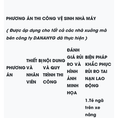
PHƯƠNG ÁN THI CÔNG
VỆ SINH NHÀ MÁY
( Được áp dụng cho tất cả các nhà xuởng mà
bên công ty DANAHYG đã thực hiện )
ĐÁNH
GIÁ RỦI
BIỆN PHÁP
THIẾT BỊ
NỘI DUNG
RO VÀ
KHẮC PHỤC
PHƯƠNG
VÀ
VÀ QUY
HÌNH
RỦI RO TAI
ÁN
NHÂN
TRÌNH THI
ẢNH
NẠN LAO
VIÊN
CÔNG
MINH
ĐỘNG
HỌA
1.Té ngã
trên xe
nâng