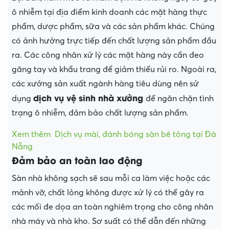
ô nhiễm tại địa điểm kinh doanh các mặt hàng thực
phẩm, dược phẩm, sữa và các sản phẩm khác. Chúng
có ảnh hưởng trực tiếp đến chất lượng sản phẩm đầu
ra. Các công nhân xử lý các mặt hàng này cần đeo
găng tay và khẩu trang để giảm thiểu rủi ro. Ngoài ra,
các xưởng sản xuất ngành hàng tiêu dùng nên sử
dịch vụ vệ sinh nhà xưởng
dụng
để ngăn chặn tình
trạng ô nhiễm, đảm bảo chất lượng sản phẩm.
Xem thêm
Dịch vụ mài, đánh bóng sàn bê tông tại Đà
Nẵng
Đảm bảo an toàn lao động
Sàn nhà không sạch sẽ sau mỗi ca làm việc hoặc các
mảnh vỡ, chất lỏng không được xử lý có thể gây ra
các mối đe dọa an toàn nghiêm trọng cho công nhân
nhà máy và nhà kho. Sơ suất có thể dẫn đến những