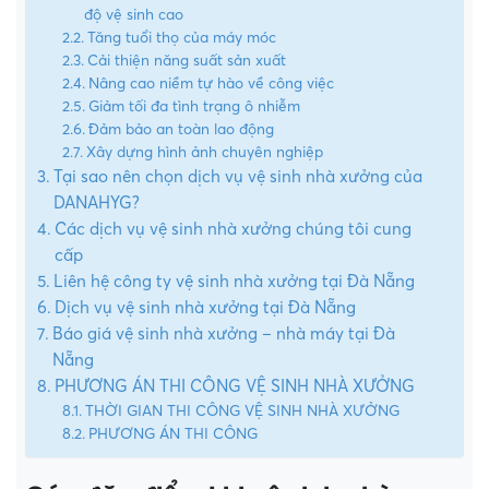
độ vệ sinh cao
Tăng tuổi thọ của máy móc
Cải thiện năng suất sản xuất
Nâng cao niềm tự hào về công việc
Giảm tối đa tình trạng ô nhiễm
Đảm bảo an toàn lao động
Xây dựng hình ảnh chuyên nghiệp
Tại sao nên chọn dịch vụ vệ sinh nhà xưởng của
DANAHYG?
Các dịch vụ vệ sinh nhà xưởng chúng tôi cung
cấp
Liên hệ công ty vệ sinh nhà xưởng tại Đà Nẵng
Dịch vụ vệ sinh nhà xưởng tại Đà Nẵng
Báo giá vệ sinh nhà xưởng – nhà máy tại Đà
Nẵng
PHƯƠNG ÁN THI CÔNG VỆ SINH NHÀ XƯỞNG
THỜI GIAN THI CÔNG VỆ SINH NHÀ XƯỞNG
PHƯƠNG ÁN THI CÔNG