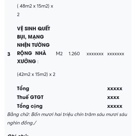
( 48m2 x 15m2) x
2
VỆ SINH QUẾT
BỤI, MẠNG
NHỆN TƯỜNG
RỘNG NHÀ
3
M2
1.260
xxxxxxx
xxxxxxx
XƯỞNG
:
(42m2 x 15m2) x 2
Tổng
xxxxx
Thuế GTGT
xxxx
Tổng cộng
xxxxx
Bằng chữ: Bốn mươi hai triệu chín trăm sáu mươi sáu
nghìn đồng./
Ghi chú: