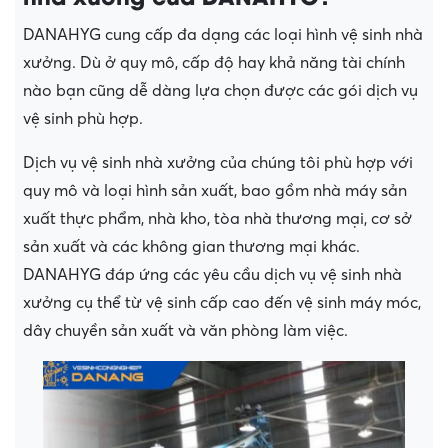
DANAHYG cung cấp đa dạng các loại hình vệ sinh nhà
xưởng. Dù ở quy mô, cấp độ hay khả năng tài chính
nào bạn cũng dễ dàng lựa chọn được các gói dịch vụ
vệ sinh phù hợp.
Dịch vụ vệ sinh nhà xưởng của chúng tôi phù hợp với
quy mô và loại hình sản xuất, bao gồm nhà máy sản
xuất thực phẩm, nhà kho, tòa nhà thương mại, cơ sở
sản xuất và các không gian thương mại khác.
DANAHYG đáp ứng các yêu cầu dịch vụ vệ sinh nhà
xưởng cụ thể từ vệ sinh cấp cao đến vệ sinh máy móc,
dây chuyền sản xuất và văn phòng làm việc.