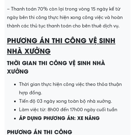
– Thanh toán 70% còn lại trong vòng 15 ngày kể từ
ngày bên thi công thực hiện xong công việc và hoàn
thành các thủ tục thanh toán cho bên thuê dịch vụ.
PHƯƠNG ÁN THI CÔNG VỆ SINH
NHÀ XƯỞNG
THỜI GIAN THI CÔNG VỆ SINH NHÀ
XƯỞNG
Thời gian thực hiện công việc theo thỏa thuận
hợp đồng.
Tiến độ 03 ngày xong toàn bộ nhà xuởng.
Làm việc từ: 8h00 đến 17h00 ngày cuối tuần
ÁP DỤNG PHƯƠNG ÁN: XE NÂNG
PHƯƠNG ÁN THI CÔNG