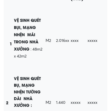
VỆ SINH QUÉT
BỤI, MẠNG
NHỆN MÁI
M2
2.016xx
xxxx
xxxxx
TRONG NHÀ
1
XƯỞNG
: 48m2
x 42m2
VỆ SINH QUÉT
BỤ, MẠNG
NHỆN TƯỜNG
DÀI NHÀ
2
M2
1.440
xxxxx
xxxxx
XƯỞNG :