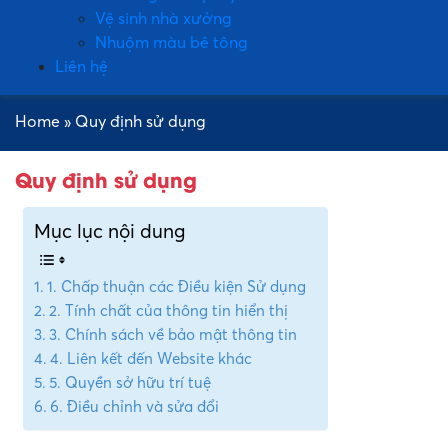
Vệ sinh nhà xưởng
Nhuộm màu bê tông
Liên hệ
Home
»
Quy định sử dụng
Quy định sử dụng
Mục lục nội dung
1. Chấp thuận các Điều kiện Sử dụng
2. Tính chất của thông tin hiển thị
3. Chính sách về bảo mật thông tin
4. Liên kết đến Website khác
5. Quyền sở hữu trí tuệ
6. Điều chỉnh và sửa đổi