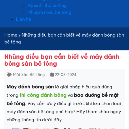
Vệ sinh nhà xưởng
Nhuộm màu bê tông
Liên hệ
Home
»
Những điều bạn cần biết về máy đánh bóng sàn
bê tông
Những điều bạn cần biết về máy đánh
bóng sàn bê tông
Mài Sàn Bê Tông
22-05-2024
Máy đánh bóng sàn
là giải pháp hiệu quả dùng
thi công đánh bóng
bảo dưỡng bề mặt
trong
và
bê tông
. Vậy cần lưu ý điều gì trước khi lựa chọn loại
máy đánh sàn bê tông phù hợp? Hãy tham khảo ngay
những thông tin dưới đây.