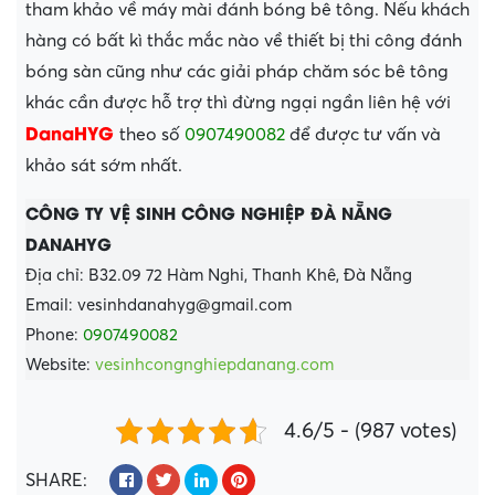
tham khảo về máy mài đánh bóng bê tông. Nếu khách
hàng có bất kì thắc mắc nào về thiết bị thi công đánh
bóng sàn cũng như các giải pháp chăm sóc bê tông
khác cần được hỗ trợ thì đừng ngại ngần liên hệ với
DanaHYG
theo số
0907490082
để được tư vấn và
khảo sát sớm nhất.
CÔNG TY VỆ SINH CÔNG NGHIỆP ĐÀ NẴNG
DANAHYG
Địa chỉ: B32.09 72 Hàm Nghi, Thanh Khê, Đà Nẵng
Email: vesinhdanahyg@gmail.com
Phone:
0907490082
Website:
vesinhcongnghiepdanang.com
4.6/5 - (987 votes)
SHARE: