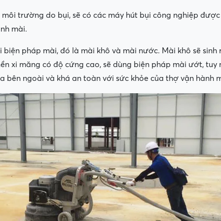
m môi trường do bụi, sẽ có các máy hút bụi công nghiệp đượ
ình mài.
ai biện pháp mài, đó là mài khô và mài nước. Mài khô sẽ sinh 
ền xi măng có độ cứng cao, sẽ dùng biện pháp mài ướt, tuy 
ra bên ngoài và khá an toàn với sức khỏe của thợ vận hành 