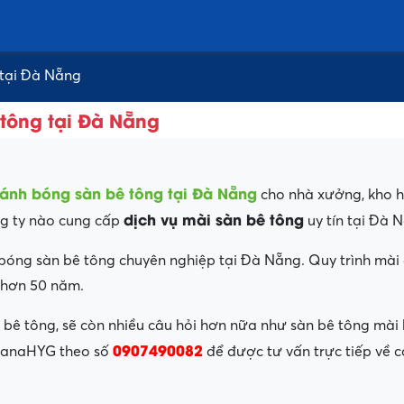
 tại Đà Nẵng
 tông tại Đà Nẵng
ánh bóng sàn bê tông tại Đà Nẵng
cho nhà xưởng, kho h
dịch vụ mài sàn bê tông
ng ty nào cung cấp
uy tín tại Đà 
h bóng sàn bê tông chuyên nghiệp tại Đà Nẵng. Quy trình m
 hơn 50 năm.
 bê tông, sẽ còn nhiều câu hỏi hơn nữa như sàn bê tông mài 
0907490082
i DanaHYG theo số
để được tư vấn trực tiếp về 