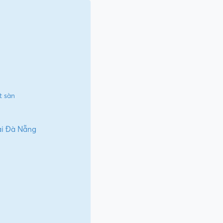
t sàn
ại Đà Nẵng