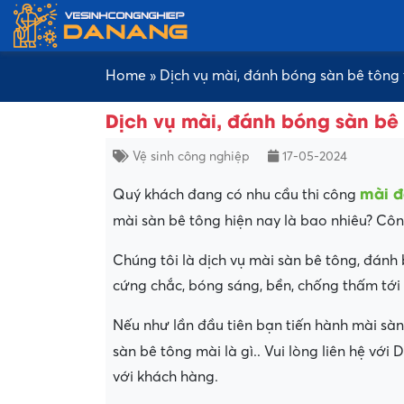
Home
»
Dịch vụ mài, đánh bóng sàn bê tông
Dịch vụ mài, đánh bóng sàn bê
Vệ sinh công nghiệp
17-05-2024
mài đ
Quý khách đang có nhu cầu thi công
mài sàn bê tông hiện nay là bao nhiêu? Cô
Chúng tôi là dịch vụ mài sàn bê tông, đán
cứng chắc, bóng sáng, bền, chống thấm tới
Nếu như lần đầu tiên bạn tiến hành mài sàn
sàn bê tông mài là gì.. Vui lòng liên hệ vớ
với khách hàng.