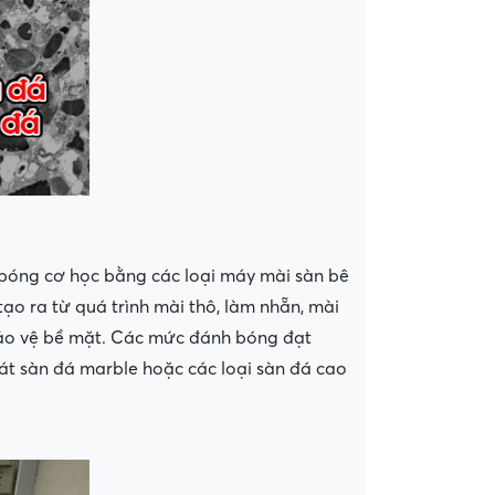
 bóng cơ học bằng các loại máy mài sàn bê
o ra từ quá trình mài thô, làm nhẵn, mài
bảo vệ bề mặt. Các mức đánh bóng đạt
t sàn đá marble hoặc các loại sàn đá cao