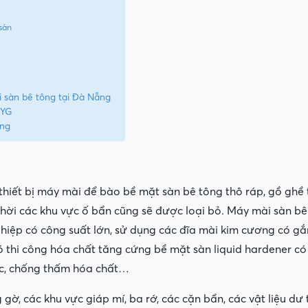
sàn
i sàn bê tông tại Đà Nẵng
HYG
ẵng
 thiết bị máy mài để bào bề mặt sàn bê tông thô ráp, gồ ghề 
 thời các khu vực ố bẩn cũng sẽ được loại bỏ. Máy mài sàn 
hiệp có công suất lớn, sử dụng các đĩa mài kim cương có gắn
có thi công hóa chất tăng cứng bề mặt sàn liquid hardener có 
c, chống thấm hóa chất…
gờ, các khu vực giáp mí, ba rớ, các cặn bẩn, các vật liệu dư 