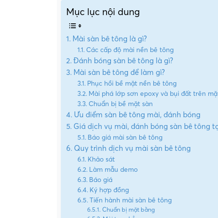
Mục lục nội dung
Mài sàn bê tông là gì?
Các cấp độ mài nền bê tông
Đánh bóng sàn bê tông là gì?
Mài sàn bê tông để làm gì?
Phục hồi bề mặt nền bê tông
Mài phá lớp sơn epoxy và bụi đất trên mặ
Chuẩn bị bề mặt sàn
Ưu điểm sàn bê tông mài, đánh bóng
Giá dịch vụ mài, đánh bóng sàn bê tông t
Báo giá mài sàn bê tông
Quy trình dịch vụ mài sàn bê tông
Khảo sát
Làm mẫu demo
Báo giá
Ký hợp đồng
Tiến hành mài sàn bê tông
Chuẩn bị mặt bằng