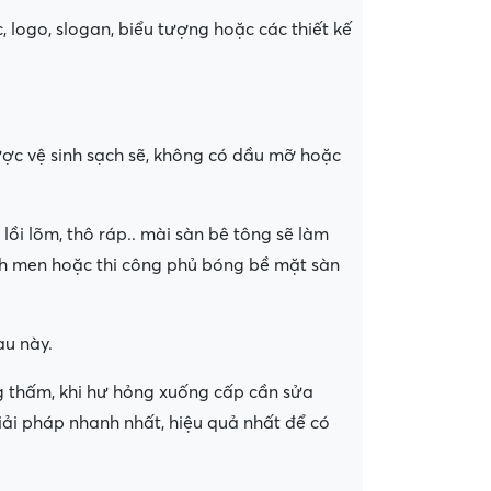
 logo, slogan, biểu tượng hoặc các thiết kế
ược vệ sinh sạch sẽ, không có dầu mỡ hoặc
lồi lõm, thô ráp.. mài sàn bê tông sẽ làm
ạch men hoặc thi công phủ bóng bề mặt sàn
au này.
ng thấm, khi hư hỏng xuống cấp cần sửa
iải pháp nhanh nhất, hiệu quả nhất để có