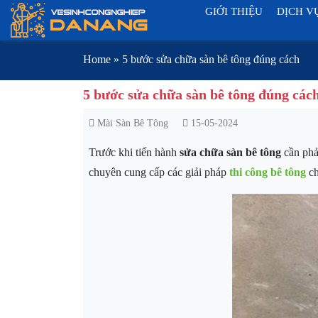
GIỚI THIỆU
DỊCH V
Home
»
5 bước sửa chữa sàn bê tông đúng cách
5 bước sửa chữa sàn bê tông đúng các
Mài Sàn Bê Tông
15-05-2024
Trước khi tiến hành
sửa chữa sàn bê tông
cần phả
chuyên cung cấp các giải pháp
thi công bê tông
c