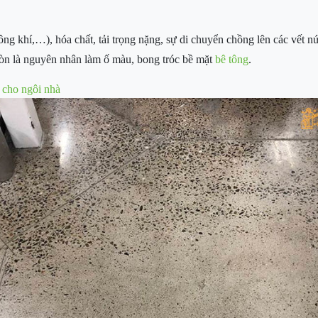
ng khí,…), hóa chất, tải trọng nặng, sự di chuyển chồng lên các vết n
 còn là nguyên nhân làm ố màu, bong tróc bề mặt
bê tông
.
 cho ngôi nhà