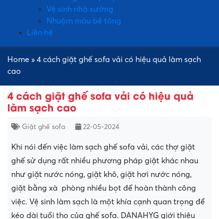
Vệ sinh nhà xưởng
Nhuộm màu bê tông
Liên hệ
Home
»
4 cách giặt ghế sofa vải có hiệu quả làm sạch
cao
4 cách giặt ghế sofa vải có hiệu quả
làm sạch cao
Giặt ghế sofa
22-05-2024
Khi nói đến việc làm sạch ghế sofa vải, các thợ giặt
ghế sử dụng rất nhiều phương pháp giặt khác nhau
như giặt nước nóng, giặt khô, giặt hơi nước nóng,
giặt bằng xà phòng nhiều bọt để hoàn thành công
việc. Vệ sinh làm sạch là một khía cạnh quan trọng để
kéo dài tuổi thọ của ghế sofa. DANAHYG giới thiệu