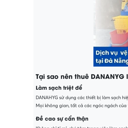
Tại sao nên thuê DANANYG là
Làm sạch triệt để
DANAHYG sử dụng các thiết bị làm sạch hiện
Mọi không gian, tất cả các ngóc ngách của
Đề cao sự cẩn thận