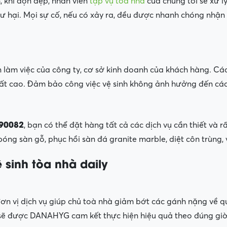
h,
khi dọn dẹp, nhân viên
tạp vụ toà nhà
của chúng tôi sẽ xử lý
ư hại. Mọi sự cố, nếu có xảy ra, đều được nhanh chóng nhận
an làm việc của công ty, cơ sở kinh doanh của khách hàng. C
uất cao. Đảm bảo công việc vệ sinh không ảnh hưởng đến cá
90082
, bạn có thể đặt hàng tất cả các dịch vụ cần thiết và 
bóng sàn gỗ, phục hồi sàn đá granite marble, diệt côn trùng,
 sinh tòa nhà daily
ơn vị dịch vụ giúp chủ toà nhà giảm bớt các gánh nặng về qu
 sẽ được DANAHYG cam kết thực hiện hiệu quả theo đúng giờ