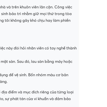
nhà và trên khuôn viên lân cận. Công việc
ệ sinh bảo trì nhằm giữ mọi thứ trong tòa
úng tôi không gây khó chịu hay làm phiền
iệc này đòi hỏi nhân viên có tay nghề thành
bề mặt sàn. Sau đó, lau sàn bằng máy hoặc
ử dụng để vệ sinh. Bốn nhóm màu cơ bản
vàng.
 địa điểm và mục đích riêng của từng loại
éo, sự phát tán của vi khuẩn và đảm bảo