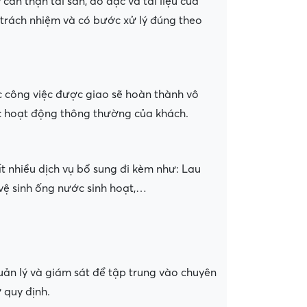
 cẩn thận tài sản, đồ đạc và tài liệu của
 trách nhiệm và có bước xử lý đúng theo
ác công việc được giao sẽ hoàn thành vô
c hoạt động thông thường của khách.
rất nhiều dịch vụ bổ sung đi kèm như: Lau
 vệ sinh ống nước sinh hoạt,…
ản lý và giám sát để tập trung vào chuyên
 quy định.