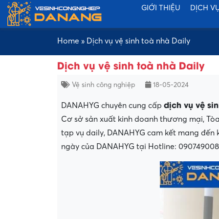
GIỚI THIỆU
DỊCH V
Home
»
Dịch vụ vệ sinh toà nhà Daily
Dịch vụ vệ sinh toà nhà Daily
Vệ sinh công nghiệp
18-05-2024
dịch vụ vệ si
DANAHYG chuyên cung cấp
Cơ sở sản xuất kinh doanh thương mại, Tò
tạp vụ daily, DANAHYG cam kết mang đến khá
ngày của DANAHYG tại Hotline: 0907490082,