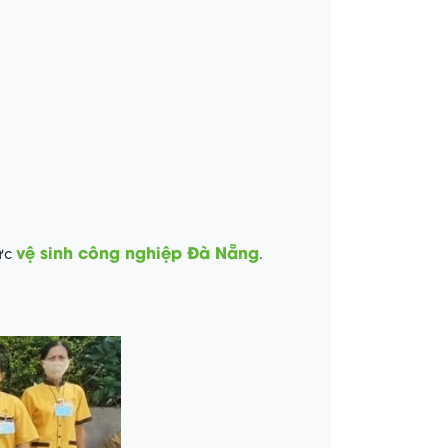
vệ sinh công nghiệp Đà Nẵng
vực
.