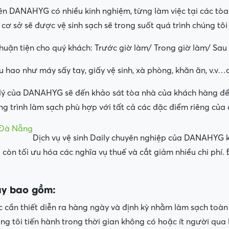
iên DANAHYG có nhiều kinh nghiệm, từng làm việc tại các tòa 
ơ sở sẽ được vệ sinh sạch sẽ trong suốt quá trình chúng tôi
thuận tiện cho quý khách: Trước giờ làm/ Trong giờ làm/ Sau 
hao như máy sấy tay, giấy vệ sinh, xà phòng, khăn ăn, v.v…c
n lý của DANAHYG sẽ đến khảo sát tòa nhà của khách hàng để
 trình làm sạch phù hợp với tất cả các đặc điểm riêng của 
i Đà Nẵng
Dịch vụ vệ sinh Daily chuyên nghiệp của DANAHYG 
còn tối ưu hóa các nghĩa vụ thuế và cắt giảm nhiều chi phí. 
ày bao gồm:
ệc cần thiết diễn ra hàng ngày và định kỳ nhằm làm sạch toàn
g tôi tiến hành trong thời gian không có hoặc ít người qua l