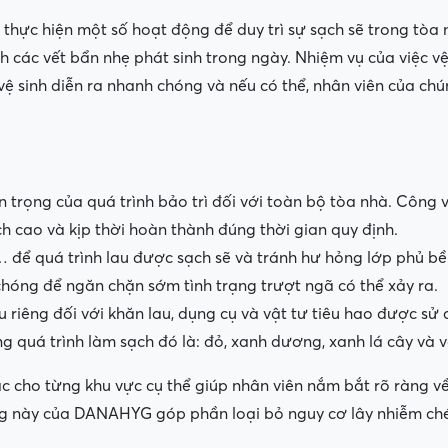
thực hiện một số hoạt động để duy trì sự sạch sẽ trong tòa 
h các vết bẩn nhẹ phát sinh trong ngày. Nhiệm vụ của việc v
vệ sinh diễn ra nhanh chóng và nếu có thể, nhân viên của ch
rọng của quá trình bảo trì đối với toàn bộ tòa nhà. Công v
ch cao và kịp thời hoàn thành đúng thời gian quy định.
ơ,… để quá trình lau được sạch sẽ và tránh hư hỏng lớp phủ 
hóng để ngăn chặn sớm tình trạng trượt ngã có thể xảy ra.
 riêng đối với khăn lau, dụng cụ và vật tư tiêu hao được s
g quá trình làm sạch đó là: đỏ, xanh dương, xanh lá cây và 
 cho từng khu vực cụ thể giúp nhân viên nắm bắt rõ ràng về
rọng này của DANAHYG góp phần loại bỏ nguy cơ lây nhiễm ch