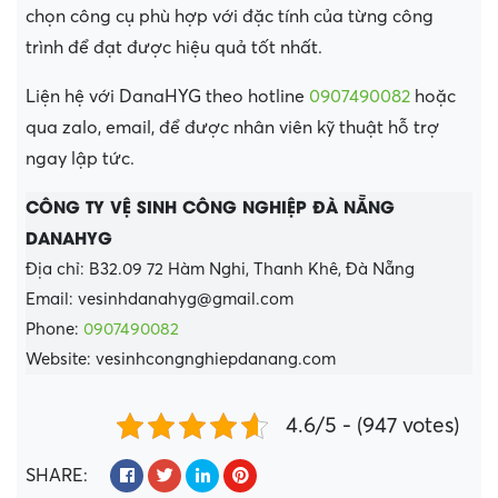
chọn công cụ phù hợp với đặc tính của từng công
trình để đạt được hiệu quả tốt nhất.
Liện hệ với DanaHYG theo hotline
0907490082
hoặc
qua zalo, email, để được nhân viên kỹ thuật hỗ trợ
ngay lập tức.
CÔNG TY VỆ SINH CÔNG NGHIỆP ĐÀ NẴNG
DANAHYG
Địa chỉ: B32.09 72 Hàm Nghi, Thanh Khê, Đà Nẵng
Email: vesinhdanahyg@gmail.com
Phone:
0907490082
Website: vesinhcongnghiepdanang.com
4.6/5 - (947 votes)
SHARE: