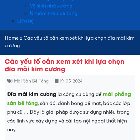
Vệ sinh nhà xưởng
Nhuộm màu bê tông
Liên hệ
Home
»
Các yếu tố cần xem xét khi lựa chọn đĩa mài kim
cương
Các yếu tố cần xem xét khi lựa chọn
đĩa mài kim cương
Mài Sàn Bê Tông
19-05-2024
Đĩa mài kim cương
mài phẳng
là công cụ dùng để
sàn bê tông
, sàn đá, đánh bóng bề mặt, bóc các lớp
phủ cũ,….Đây là giải pháp được sử dụng nhiều trong
các lĩnh vực xây dựng và cải tạo nội ngoại thất hiện
nay.