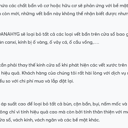
hứa các chất bẩn vô cơ hoặc hữu cơ sẽ phản ứng với bề mặt 
nh còn mới, những vết bẩn này không thể nhận biết được nhưng
NAHYG sẽ loại bỏ tất cả các loại vết bẩn trên cửa sổ bao 
n canxi, kính bị ố vàng, ố vảy cá, ố cầu vồng,….
ần phải thay thế kính cửa sổ khi phát hiện các vết xước t
 hiệu quả. Khách hàng của chúng tôi rất hài lòng với dịch v
ều so với chi phí mua và lắp đặt lại.
p suất cao để loại bỏ tất cả bùn, cặn bẩn, bụi, nấm mốc và 
 chỉ vì tính hiệu quả cao mà còn bởi tính thân thiện với m
a sổ, vách kính, vách ngăn và các bề mặt khác.