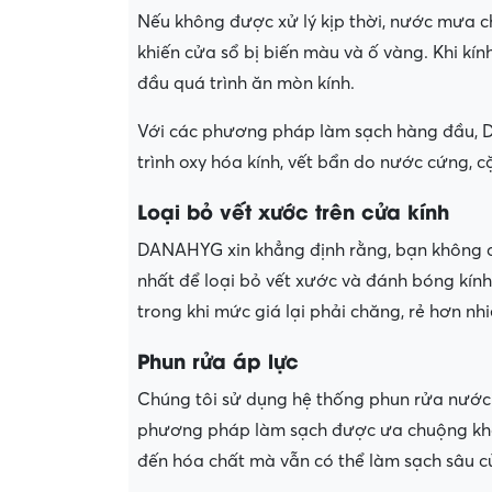
Nếu không được xử lý kịp thời, nước mưa c
khiến cửa sổ bị biến màu và ố vàng. Khi kí
đầu quá trình ăn mòn kính.
Với các phương pháp làm sạch hàng đầu, DA
trình oxy hóa kính, vết bẩn do nước cứng, cặ
Loại bỏ vết xước trên cửa kính
DANAHYG xin khẳng định rằng, bạn không c
nhất để loại bỏ vết xước và đánh bóng kính
trong khi mức giá lại phải chăng, rẻ hơn nhi
Phun rửa áp lực
Chúng tôi sử dụng hệ thống phun rửa nước á
phương pháp làm sạch được ưa chuộng không
đến hóa chất mà vẫn có thể làm sạch sâu cử