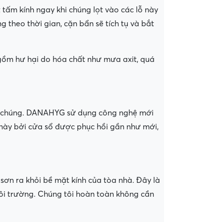
tấm kính ngay khi chúng lọt vào các lỗ này
 theo thời gian, cặn bẩn sẽ tích tụ và bắt
gồm hư hại do hóa chất như mưa axit, quá
rên chúng. DANAHYG sử dụng công nghệ mới
ụ này bởi cửa sổ được phục hồi gần như mới,
sơn ra khỏi bề mặt kính của tòa nhà. Đây là
ôi trường. Chúng tôi hoàn toàn không cần