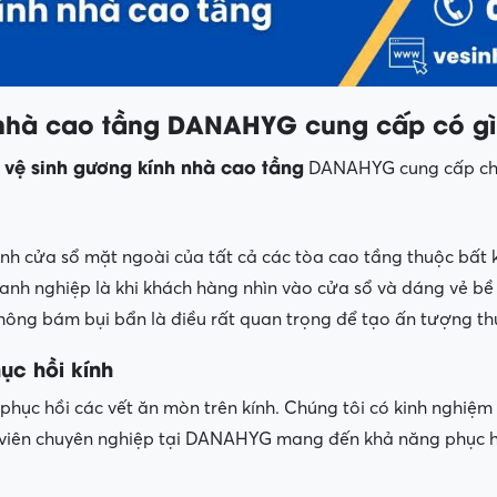
 nhà cao tầng DANAHYG cung cấp có gì
vệ sinh gương kính nhà cao tầng
ụ
DANAHYG cung cấp cho
inh cửa sổ mặt ngoài của tất cả các tòa cao tầng thuộc bất 
anh nghiệp là khi khách hàng nhìn vào cửa sổ và dáng vẻ bề n
không bám bụi bẩn là điều rất quan trọng để tạo ấn tượng t
ục hồi kính
hục hồi các vết ăn mòn trên kính. Chúng tôi có kinh nghiệm 
 viên chuyên nghiệp tại DANAHYG mang đến khả năng phục hồi
.