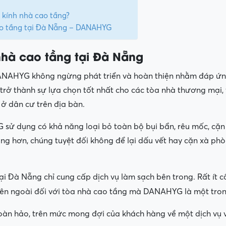
 kính nhà cao tầng?
cao tầng tại Đà Nẵng – DANAHYG
nhà cao tầng tại Đà Nẵng
DANAHYG không ngừng phát triển và hoàn thiện nhằm đáp ứng
rở thành sự lựa chọn tốt nhất cho các tòa nhà thương mại, 
 ở dân cư trên địa bàn.
ử dụng có khả năng loại bỏ toàn bộ bụi bẩn, rêu mốc, cặn m
g hơn, chúng tuyệt đối không để lại dấu vết hay cặn xà phòng
ại Đà Nẵng chỉ cung cấp dịch vụ làm sạch bên trong. Rất ít 
ên ngoài đối với tòa nhà cao tầng mà DANAHYG là một trong 
àn hảo, trên mức mong đợi của khách hàng về một dịch vụ v