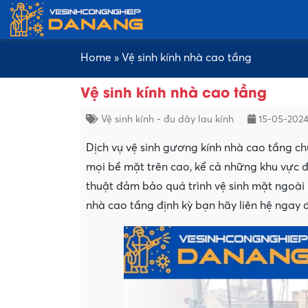
Home
»
Vệ sinh kính nhà cao tầng
Vệ sinh kính nhà cao tầng
Vệ sinh kính - đu dây lau kính
15-05-202
Dịch vụ vệ sinh gương kính nhà cao tầng c
mọi bề mặt trên cao, kể cả những khu vực đ
thuật đảm bảo quá trình vệ sinh mặt ngoài h
nhà cao tầng định kỳ bạn hãy liên hệ ngay 