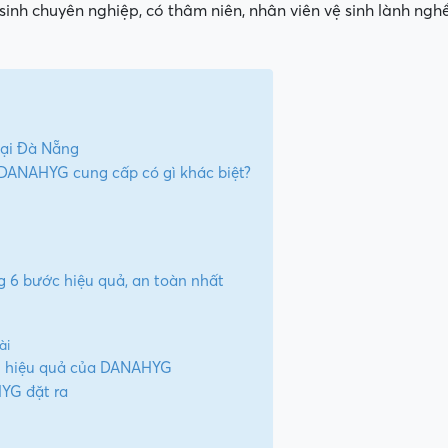
 sinh chuyên nghiệp, có thâm niên, nhân viên vệ sinh lành ng
tại Đà Nẵng
 DANAHYG cung cấp có gì khác biệt?
g 6 bước hiệu quả, an toàn nhất
ài
ài hiệu quả của DANAHYG
HYG đặt ra