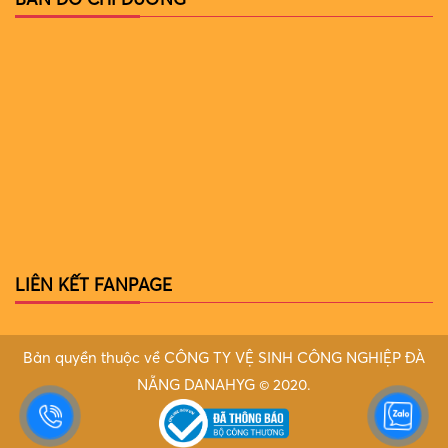
LIÊN KẾT FANPAGE
Bản quyền thuộc về CÔNG TY VỆ SINH CÔNG NGHIỆP ĐÀ
NẴNG DANAHYG © 2020.