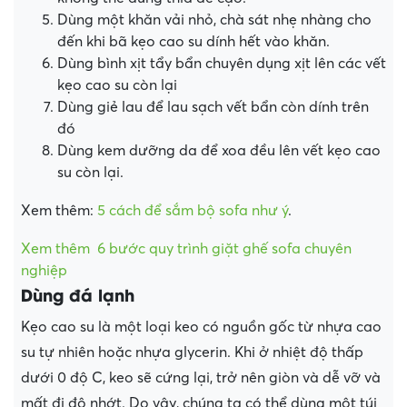
Dùng một khăn vải nhỏ, chà sát nhẹ nhàng cho
đến khi bã kẹo cao su dính hết vào khăn.
Dùng bình xịt tẩy bẩn chuyên dụng xịt lên các vết
kẹo cao su còn lại
Dùng giẻ lau để lau sạch vết bẩn còn dính trên
đó
Dùng kem dưỡng da để xoa đều lên vết kẹo cao
su còn lại.
Xem thêm:
5 cách để sắm bộ sofa như ý
.
Xem thêm
6 bước quy trình giặt ghế sofa chuyên
nghiệp
Dùng đá lạnh
Kẹo cao su là một loại keo có nguồn gốc từ nhựa cao
su tự nhiên hoặc nhựa glycerin. Khi ở nhiệt độ thấp
dưới 0 độ C, keo sẽ cứng lại, trở nên giòn và dễ vỡ và
mất đi độ nhớt. Do vậy, chúng ta có thể dùng một túi