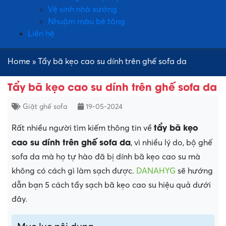
Vệ sinh nhà xưởng
Nhuộm màu bê tông
Liên hệ
Home
»
Tẩy bã kẹo cao su dính trên ghế sofa da
Tẩy bã kẹo cao su dính trên ghế sofa da
Giặt ghế sofa
19-05-2024
tẩy bã kẹo
Rất nhiều người tìm kiếm thông tin về
cao su dính trên ghế sofa da
, vì nhiều lý do, bộ ghế
sofa da mà họ tự hào đã bị dính bã kẹo cao su mà
không có cách gì làm sạch được.
DANAHYG
sẽ hướng
dẫn bạn 5 cách tẩy sạch bã kẹo cao su hiệu quả dưới
đây.