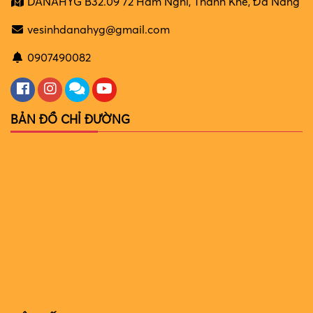
DANAHYG B32.09 72 Hàm Nghi, Thanh Khê, Đà Nẵng
vesinhdanahyg@gmail.com
0907490082
BẢN ĐỒ CHỈ ĐƯỜNG