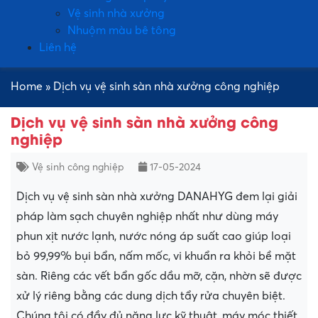
Vệ sinh nhà xưởng
Nhuộm màu bê tông
Liên hệ
Home
»
Dịch vụ vệ sinh sàn nhà xưởng công nghiệp
Dịch vụ vệ sinh sàn nhà xưởng công
nghiệp
Vệ sinh công nghiệp
17-05-2024
Dịch vụ vệ sinh sàn nhà xưởng DANAHYG đem lại giải
pháp làm sạch chuyên nghiệp nhất như dùng máy
phun xịt nước lạnh, nước nóng áp suất cao giúp loại
bỏ 99,99% bụi bẩn, nấm mốc, vi khuẩn ra khỏi bề mặt
sàn. Riêng các vết bẩn gốc dầu mỡ, cặn, nhờn sẽ được
xử lý riêng bằng các dung dịch tẩy rửa chuyên biệt.
Chúng tôi có đầy đủ năng lực kỹ thuật, máy móc thiết