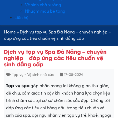
Vệ sinh nhà xưởng
Nhuộm màu bê tông
Liên hệ
Home
»
Dịch vụ tạp vụ Spa Đà Nẵng – chuyên nghiệp –
đáp ứng các tiêu chuẩn vệ sinh đẳng cấp
Dịch vụ tạp vụ Spa Đà Nẵng – chuyên
nghiệp – đáp ứng các tiêu chuẩn vệ
sinh đẳng cấp
Tạp vụ - Vệ sinh nhà cửa
17-05-2024
Tạp vụ spa
góp phần mang lại không gian thư giãn,
dễ chịu, cảm giác tin cậy khi khách hàng lựa chọn liệu
trình chăm sóc tại cơ sở chăm sóc sắc đẹp. Chúng tôi
đáp ứng các tiêu chí hàng đầu trong tiêu chuẩn vệ
sinh của spa, đội ngũ nhân viên tạp vụ trẻ, khoẻ, ngoại