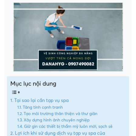
Mục lục nội dung
Tại sao lại cần tạp vụ spa
Tăng tính cạnh tranh
Tạo môi trường thân thiện và thư giãn
Xây dựng hình ảnh chuyên nghiệp
Giữ gìn các thiết bị thẩm mỹ luôn mới, sạch sẽ
Lợi ích khi sử dụng dịch vụ tạp vụ spa của