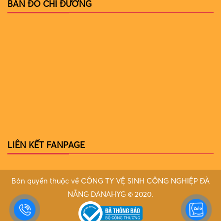
BẢN ĐỒ CHỈ ĐƯỜNG
LIÊN KẾT FANPAGE
Bản quyền thuộc về CÔNG TY VỆ SINH CÔNG NGHIỆP ĐÀ
NẴNG DANAHYG © 2020.