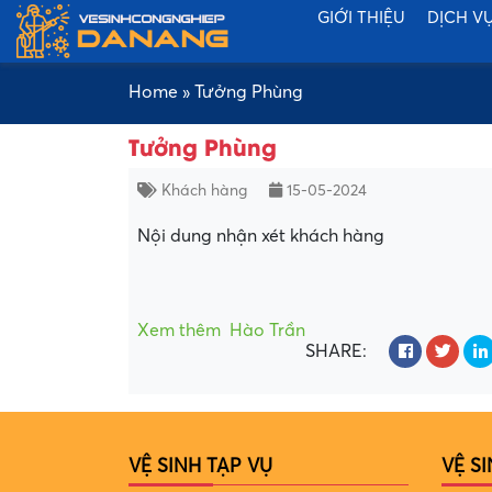
GIỚI THIỆU
DỊCH V
Home
»
Tưởng Phùng
Tưởng Phùng
Khách hàng
15-05-2024
Nội dung nhận xét khách hàng
Xem thêm
Hào Trần
SHARE:
VỆ SINH TẠP VỤ
VỆ S