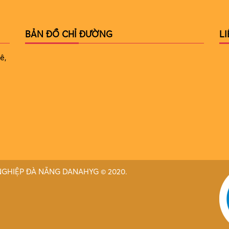
BẢN ĐỒ CHỈ ĐƯỜNG
L
ê,
 NGHIỆP ĐÀ NẴNG DANAHYG © 2020.