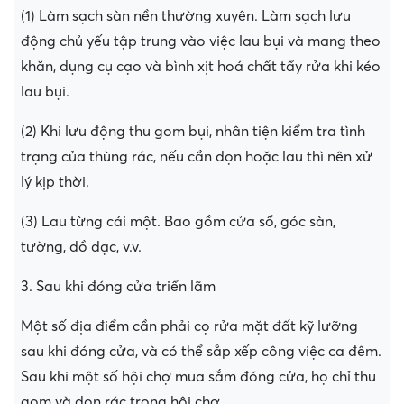
(1) Làm sạch sàn nền thường xuyên. Làm sạch lưu
động chủ yếu tập trung vào việc lau bụi và mang theo
khăn, dụng cụ cạo và bình xịt hoá chất tẩy rửa khi kéo
lau bụi.
(2) Khi lưu động thu gom bụi, nhân tiện kiểm tra tình
trạng của thùng rác, nếu cần dọn hoặc lau thì nên xử
lý kịp thời.
(3) Lau từng cái một. Bao gồm cửa sổ, góc sàn,
tường, đồ đạc, v.v.
3. Sau khi đóng cửa triển lãm
Một số địa điểm cần phải cọ rửa mặt đất kỹ lưỡng
sau khi đóng cửa, và có thể sắp xếp công việc ca đêm.
Sau khi một số hội chợ mua sắm đóng cửa, họ chỉ thu
gom và dọn rác trong hội chợ.