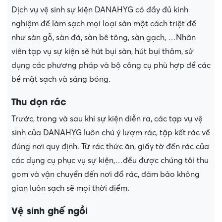
Dịch vụ vệ sinh sự kiện DANAHYG có đầy đủ kinh
nghiệm để làm sạch mọi loại sàn một cách triệt để
như sàn gỗ, sàn đá, sàn bê tông, sàn gạch, …Nhân
viên tạp vụ sự kiện sẽ hút bụi sàn, hút bụi thảm, sử
dụng các phương pháp và bộ công cụ phù hợp để các
bề mặt sạch và sáng bóng.
Thu dọn rác
Trước, trong và sau khi sự kiện diễn ra, các tạp vụ vệ
sinh của DANAHYG luôn chú ý lượm rác, tập kết rác về
đúng nơi quy định. Từ rác thức ăn, giấy tờ đến rác của
các dụng cụ phục vụ sự kiện,…đều được chúng tôi thu
gom và vận chuyển đến nơi đổ rác, đảm bảo không
gian luôn sạch sẽ mọi thời điểm.
Vệ sinh ghế ngồi