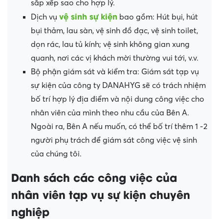
sắp xếp sao cho hợp lý.
vệ sinh sự kiện
Dịch vụ
bao gồm: Hút bụi, hút
bụi thảm, lau sàn, vệ sinh đồ đạc, vệ sinh toilet,
dọn rác, lau tủ kính; vệ sinh không gian xung
quanh, nơi các vị khách mời thường vui tới, v.v.
Bộ phận giám sát và kiểm tra: Giám sát tạp vụ
sự kiện của công ty DANAHYG sẽ có trách nhiệm
bố trí hợp lý địa điểm và nội dung công việc cho
nhân viên của mình theo nhu cầu của Bên A.
Ngoài ra, Bên A nếu muốn, có thể bố trí thêm 1 -2
người phụ trách để giám sát công việc vệ sinh
của chúng tôi.
Danh sách các công việc của
nhân viên tạp vụ sự kiện chuyên
nghiệp