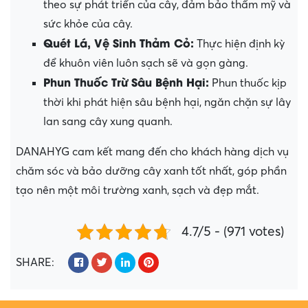
theo sự phát triển của cây, đảm bảo thẩm mỹ và
sức khỏe của cây.
Quét Lá, Vệ Sinh Thảm Cỏ:
Thực hiện định kỳ
để khuôn viên luôn sạch sẽ và gọn gàng.
Phun Thuốc Trừ Sâu Bệnh Hại:
Phun thuốc kịp
thời khi phát hiện sâu bệnh hại, ngăn chặn sự lây
lan sang cây xung quanh.
DANAHYG cam kết mang đến cho khách hàng dịch vụ
chăm sóc và bảo dưỡng cây xanh tốt nhất, góp phần
tạo nên một môi trường xanh, sạch và đẹp mắt.
4.7/5 - (971 votes)
SHARE: