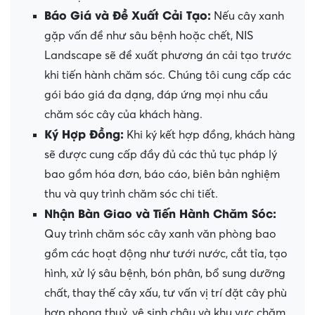
Báo Giá và Đề Xuất Cải Tạo:
Nếu cây xanh
gặp vấn đề như sâu bệnh hoặc chết, NIS
Landscape sẽ đề xuất phương án cải tạo trước
khi tiến hành chăm sóc. Chúng tôi cung cấp các
gói báo giá đa dạng, đáp ứng mọi nhu cầu
chăm sóc cây của khách hàng.
Ký Hợp Đồng:
Khi ký kết hợp đồng, khách hàng
sẽ được cung cấp đầy đủ các thủ tục pháp lý
bao gồm hóa đơn, báo cáo, biên bản nghiệm
thu và quy trình chăm sóc chi tiết.
Nhận Bàn Giao và Tiến Hành Chăm Sóc:
Quy trình chăm sóc cây xanh văn phòng bao
gồm các hoạt động như tưới nước, cắt tỉa, tạo
hình, xử lý sâu bệnh, bón phân, bổ sung dưỡng
chất, thay thế cây xấu, tư vấn vị trí đặt cây phù
hợp phong thuỷ, vệ sinh chậu và khu vực chăm