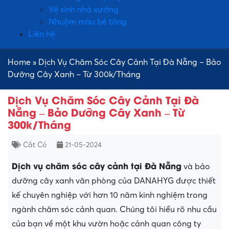
Vệ sinh nhà xưởng
Nhuộm màu bê tông
Liên hệ
Home
»
Dịch Vụ Chăm Sóc Cây Cảnh Tại Đà Nẵng – Bảo
Dưỡng Cây Xanh – Từ 300k/Tháng
Dịch Vụ Chăm Sóc Cây Cảnh Tại Đà
Nẵng – Bảo Dưỡng Cây Xanh – Từ
300k/Tháng
Cắt Cỏ
21-05-2024
Dịch vụ chăm sóc cây cảnh tại Đà Nẵng
và bảo
dưỡng cây xanh văn phòng của DANAHYG được thiết
kế chuyên nghiệp với hơn 10 năm kinh nghiệm trong
ngành chăm sóc cảnh quan. Chúng tôi hiểu rõ nhu cầu
của bạn về một khu vườn hoặc cảnh quan công ty