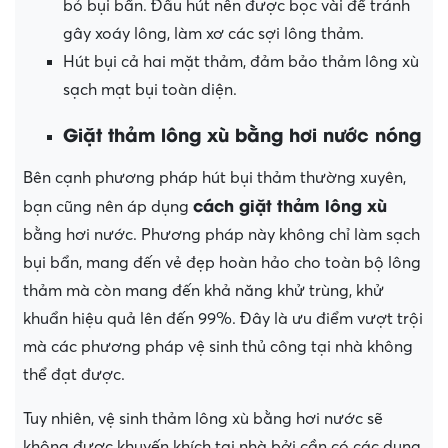
bỏ bụi bẩn. Đầu hút nên được bọc vài để tránh
gây xoáy lông, làm xơ các sợi lông thảm.
Hút bụi cả hai mặt thảm, đảm bảo thảm lông xù
sạch mạt bụi toàn diện.
Giặt thảm lông xù bằng hơi nước nóng
Bên cạnh phương pháp hút bụi thảm thường xuyên,
cách giặt thảm lông xù
bạn cũng nên áp dụng
bằng hơi nước. Phương pháp này không chỉ làm sạch
bụi bẩn, mang đến vẻ đẹp hoàn hảo cho toàn bộ lông
thảm mà còn mang đến khả năng khử trùng, khử
khuẩn hiệu quả lên đến 99%. Đây là ưu điểm vượt trội
mà các phương pháp vệ sinh thủ công tại nhà không
thể đạt được.
Tuy nhiên, vệ sinh thảm lông xù bằng hơi nước sẽ
không được khuyến khích tại nhà bởi cần có các dụng