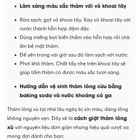
Làm sáng màu sắc thảm với vỏ khoai tây
Rửa sạch, gọt vỏ khoai tây. Xay vỏ khoai tây với
nước thành hỗn hợp đậm đặc
Dùng miếng bọt biển thấm vào hỗn hợp rồi chà
lên bề mặt thảm.
Để yên trong vài giờ sau đó làm sạch với nước.
Phơi khô thảm. Chất tẩy nhẹ trên khoai tây sẽ
giúp tấm thảm có được màu sắc tươi sáng.
Hướng dẫn vệ sinh thảm lông cừu bằng
baking soda và nước khoáng có ga
Thảm lông xù tại nhà lâu ngày bị xỉn màu, dáng lông
cách giặt thảm lông
không nguyên vẹn. Đây sẽ là
xù
với nguyên liệu đơn giản nhưng hiệu quả vượt xa
mong đợi dành cho bạn: