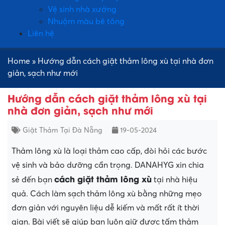
Vệ sinh nhà xưởng
Nhuộm màu bê tông
Liên hệ
Home
»
Hướng dẫn cách giặt thảm lông xù tại nhà đơn
giản, sạch như mới
Hướng dẫn cách giặt thảm lông xù tại
nhà đơn giản, sạch như mới
Giặt Thảm Tại Đà Nẵng
19-05-2024
Thảm lông xù là loại thảm cao cấp, đòi hỏi các bước
vệ sinh và bảo dưỡng cẩn trọng. DANAHYG xin chia
cách giặt thảm lông xù
sẻ đến bạn
tại nhà hiệu
quả. Cách làm sạch thảm lông xù bằng những mẹo
đơn giản với nguyên liệu dễ kiếm và mất rất ít thời
gian. Bài viết sẽ giúp bạn luôn giữ được tấm thảm